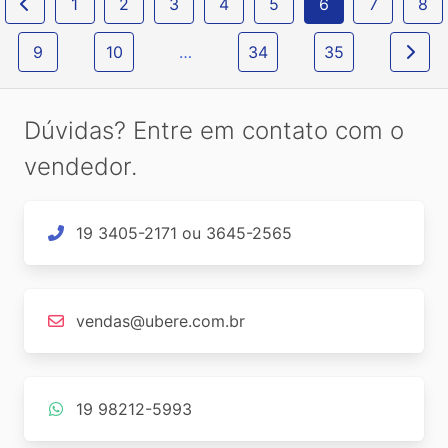
1
2
3
4
5
6
7
8
9
10
…
34
35
Dúvidas? Entre em contato com o
vendedor.
19 3405-2171 ou 3645-2565
vendas@ubere.com.br
19 98212-5993