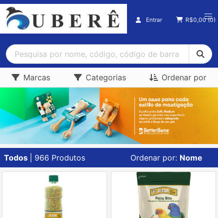
Entrar
R$
0,00
(0)
Marcas
Categorias
Ordenar por
Todos
| 966 Produtos
Ordenar por:
Nome