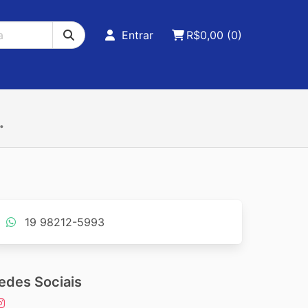
Entrar
R$
0,00
(0)
.
19 98212-5993
edes Sociais