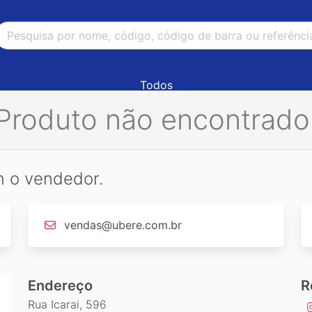
Todos
Produto não encontrado
m o vendedor.
vendas@ubere.com.br
Endereço
R
Rua Icarai, 596